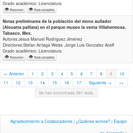
Grado académico: Licenciatura
Resumen
Tesis completa
Notas preliminares de la población del mono aullador
(Alouatta palliata) en el parque museo la venta Villahermosa,
Tabasco, Mex.
Autores:Jesus Manuel Rodríguez Jiménez
Directores:Stefan Arriaga Weiss ,Jorge Luis Gonzalez Aceff
Grado académico: Licenciatura
Resumen
Tesis completa
← Anterior
1
2
3
4
5
6
7
8
9
10
11
12
13
14
15
16
17
Siguiente →
>>
Se han encontrado 361 tesis.
Agradecimiento a Colaboradores
|
¿Quiénes somos?
|
Equipo