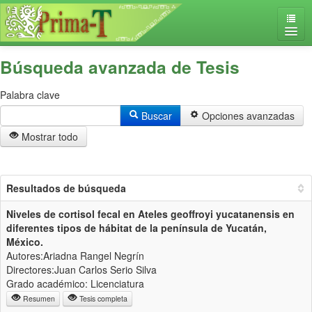
Tesis
Iniciar sesión
Búsqueda avanzada de Tesis
Contacto
Palabra clave
Buscar
Opciones avanzadas
Mostrar todo
Resultados de búsqueda
Niveles de cortisol fecal en Ateles geoffroyi yucatanensis en
diferentes tipos de hábitat de la península de Yucatán,
México.
Autores:Ariadna Rangel Negrín
Directores:Juan Carlos Serio Silva
Grado académico: Licenciatura
Resumen
Tesis completa