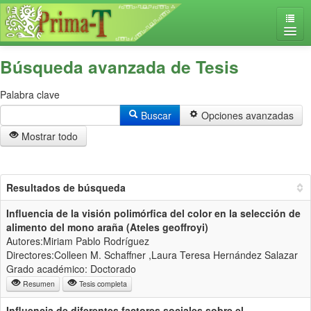
Tesis
Iniciar sesión
Búsqueda avanzada de Tesis
Contacto
Palabra clave
Buscar
Opciones avanzadas
Mostrar todo
Resultados de búsqueda
Influencia de la visión polimórfica del color en la selección de
alimento del mono araña (Ateles geoffroyi)
Autores:Miriam Pablo Rodríguez
Directores:Colleen M. Schaffner ,Laura Teresa Hernández Salazar
Grado académico: Doctorado
Resumen
Tesis completa
Influencia de diferentes factores sociales sobre el