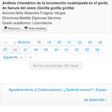
Análisis cinemático de la locomoción cuadrúpeda en el gorila
de llanura del oeste (Gorilla gorilla gorilla)
Autores:Nelly Alejandra Fragoso Vargas
Directores:Matilde Espinosa Sánchez
Grado académico: Licenciatura
Resumen
Tesis completa
<<
← Anterior
18
19
20
21
22
23
24
25
26
27
28
29
30
31
32
33
34
Siguiente →
>>
Se han encontrado 361 tesis.
Agradecimiento a Colaboradores
|
¿Quiénes somos?
|
Equipo
de desarrollo
|
© Copyright Laboratorio Nacional de Informática Avanzada